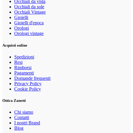
Occhiali da vista
Occhiali da sole
Occhiali Vintage
Gioielli
Gioielli d'epoca
Orologi
Orologi vintage
Acquisti online
Spedizioni
Resi
Rimborsi
Pagamenti
Domande frequenti
Privacy Policy
Cookie Policy
Ottica Zanetti
Chi siamo
Contatti
I nostri Brand
Blog