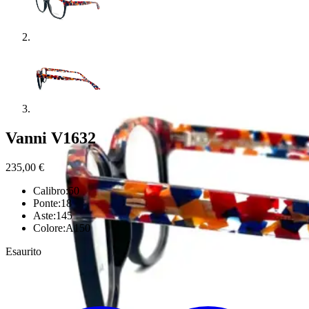
Vanni V1632
235,00
€
Calibro:50
Ponte:18
Aste:145
Colore:A150
Esaurito