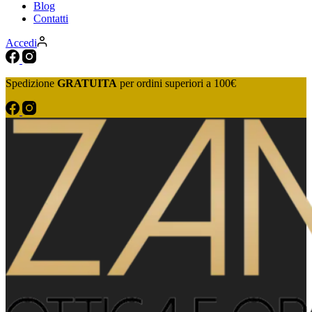
Blog
Contatti
Accedi
Spedizione
GRATUITA
per ordini superiori a 100€