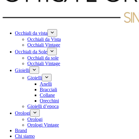
Occhiali da vista
Occhiali da Vista
Occhiali Vintage
Occhiali da Sole
Occhiali da sole
Occhiali Vintage
Gioielli
Gioielli
Anelli
Bracciali
Collane
Orecchini
Gioielli d’epoca
Orologi
Orologi
Orologi Vintage
Brand
Chi siamo