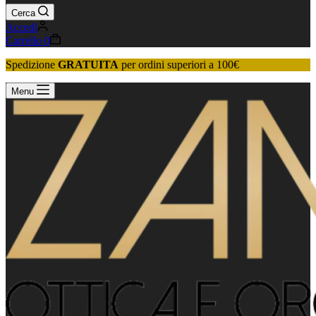
Cerca
Accedi
Carrello
0
Spedizione
GRATUITA
per ordini superiori a 100€
Menu