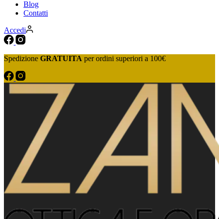
Blog
Contatti
Accedi
Spedizione
GRATUITA
per ordini superiori a 100€