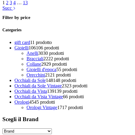
1
2
3
4
…
13
Succ
Filter by price
Categories
gift card
1
1 prodotto
Gioielli
106
106 prodotti
Anelli
30
30 prodotti
Bracciali
22
22 prodotti
Collane
29
29 prodotti
Gioielli d'epoca
5
5 prodotti
Orecchini
21
21 prodotti
Occhiali da Sole
148
148 prodotti
Occhiali da Sole Vintage
23
23 prodotti
Occhiali da Vista
139
139 prodotti
Occhiali da Vista Vintage
6
6 prodotti
Orologi
45
45 prodotti
Orologi Vintage
17
17 prodotti
Scegli il Brand