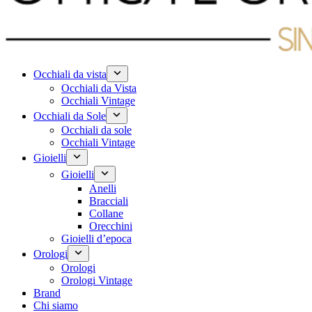
Occhiali da vista
Occhiali da Vista
Occhiali Vintage
Occhiali da Sole
Occhiali da sole
Occhiali Vintage
Gioielli
Gioielli
Anelli
Bracciali
Collane
Orecchini
Gioielli d’epoca
Orologi
Orologi
Orologi Vintage
Brand
Chi siamo