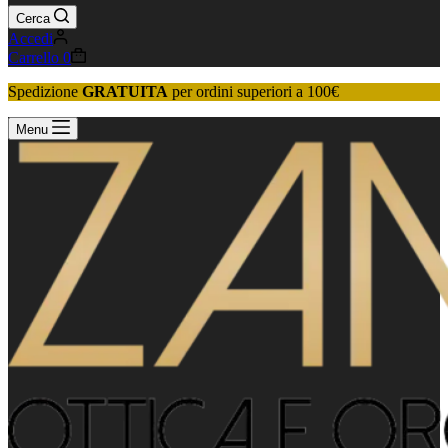
Cerca
Accedi
Carrello
0
Spedizione
GRATUITA
per ordini superiori a 100€
Menu