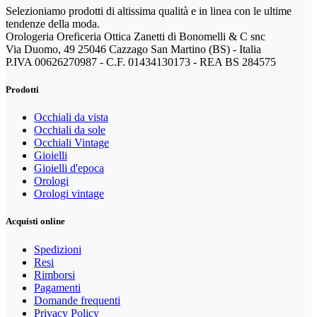
Selezioniamo prodotti di altissima qualità e in linea con le ultime
tendenze della moda.
Orologeria Oreficeria Ottica Zanetti di Bonomelli & C snc
Via Duomo, 49 25046 Cazzago San Martino (BS) - Italia
P.IVA 00626270987 - C.F. 01434130173 - REA BS 284575
Prodotti
Occhiali da vista
Occhiali da sole
Occhiali Vintage
Gioielli
Gioielli d'epoca
Orologi
Orologi vintage
Acquisti online
Spedizioni
Resi
Rimborsi
Pagamenti
Domande frequenti
Privacy Policy