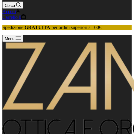
Cerca
Accedi
Carrello
0
Spedizione
GRATUITA
per ordini superiori a 100€
Menu