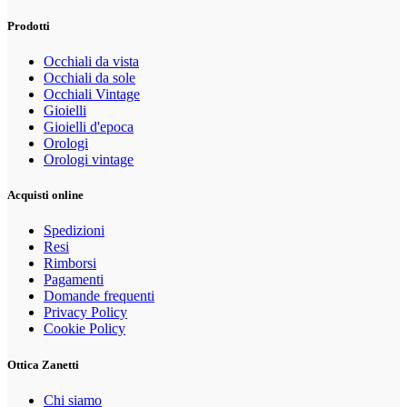
Prodotti
Occhiali da vista
Occhiali da sole
Occhiali Vintage
Gioielli
Gioielli d'epoca
Orologi
Orologi vintage
Acquisti online
Spedizioni
Resi
Rimborsi
Pagamenti
Domande frequenti
Privacy Policy
Cookie Policy
Ottica Zanetti
Chi siamo