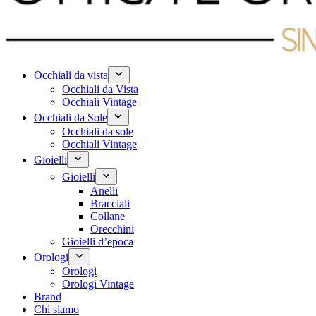
Occhiali da vista
Occhiali da Vista
Occhiali Vintage
Occhiali da Sole
Occhiali da sole
Occhiali Vintage
Gioielli
Gioielli
Anelli
Bracciali
Collane
Orecchini
Gioielli d’epoca
Orologi
Orologi
Orologi Vintage
Brand
Chi siamo