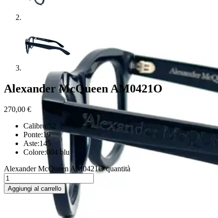
Alexander McQueen AM0421O
270,00
€
Calibro:52
Ponte:19
Aste:145
Colore:004 blu
Alexander McQueen AM0421O quantità
Aggiungi al carrello