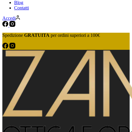
Blog
Contatti
Accedi
Spedizione
GRATUITA
per ordini superiori a 100€