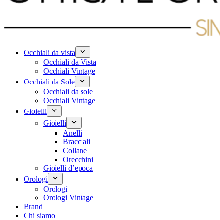
Occhiali da vista
Occhiali da Vista
Occhiali Vintage
Occhiali da Sole
Occhiali da sole
Occhiali Vintage
Gioielli
Gioielli
Anelli
Bracciali
Collane
Orecchini
Gioielli d’epoca
Orologi
Orologi
Orologi Vintage
Brand
Chi siamo