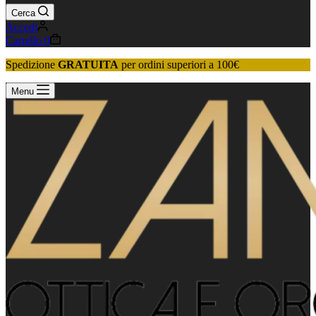
Cerca
Accedi
Carrello
0
Spedizione
GRATUITA
per ordini superiori a 100€
Menu