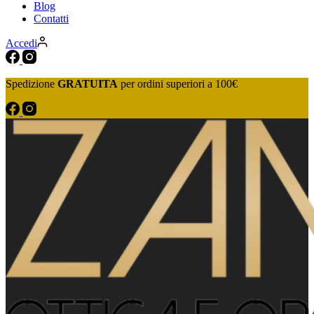
Blog
Contatti
Accedi
Spedizione
GRATUITA
per ordini superiori a 100€