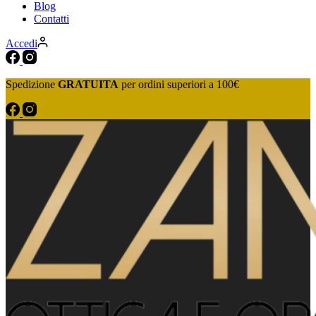
Blog
Contatti
Accedi
Spedizione
GRATUITA
per ordini superiori a 100€