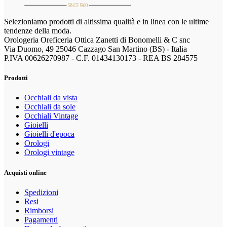
Selezioniamo prodotti di altissima qualità e in linea con le ultime
tendenze della moda.
Orologeria Oreficeria Ottica Zanetti di Bonomelli & C snc
Via Duomo, 49 25046 Cazzago San Martino (BS) - Italia
P.IVA 00626270987 - C.F. 01434130173 - REA BS 284575
Prodotti
Occhiali da vista
Occhiali da sole
Occhiali Vintage
Gioielli
Gioielli d'epoca
Orologi
Orologi vintage
Acquisti online
Spedizioni
Resi
Rimborsi
Pagamenti