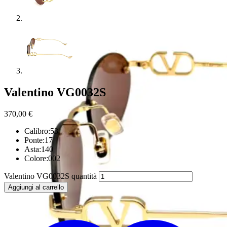
Valentino VG0032S
370,00
€
Calibro:53
Ponte:17
Asta:140
Colore:002
Valentino VG0032S quantità
Aggiungi al carrello