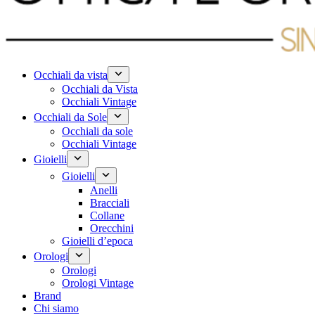
Occhiali da vista
Occhiali da Vista
Occhiali Vintage
Occhiali da Sole
Occhiali da sole
Occhiali Vintage
Gioielli
Gioielli
Anelli
Bracciali
Collane
Orecchini
Gioielli d’epoca
Orologi
Orologi
Orologi Vintage
Brand
Chi siamo