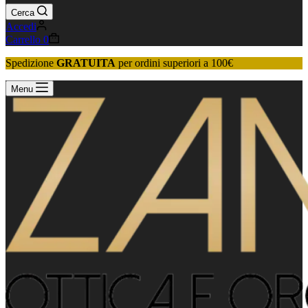
Cerca
Accedi
Carrello
0
Spedizione
GRATUITA
per ordini superiori a 100€
Menu