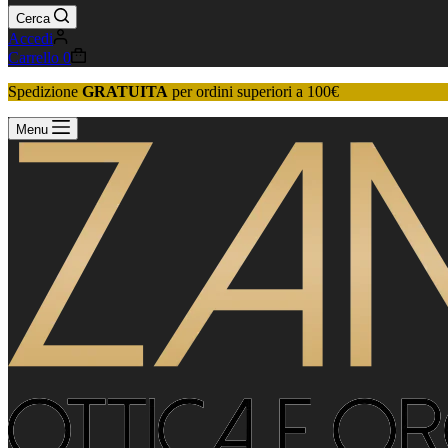
Cerca
Accedi
Carrello
0
Spedizione
GRATUITA
per ordini superiori a 100€
Menu