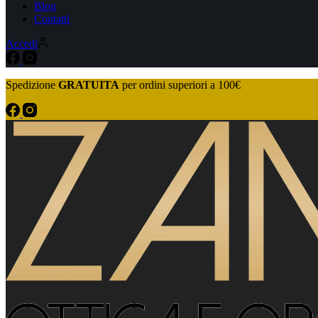
Blog
Contatti
Accedi
Spedizione
GRATUITA
per ordini superiori a 100€