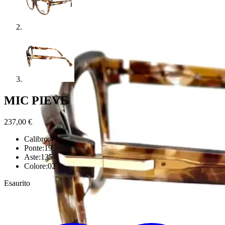
MIC PIEVE
237,00
€
Calibro:49
Ponte:19
Aste:135
Colore:02
Esaurito