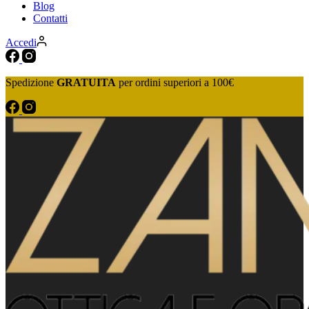
Blog
Contatti
Accedi
Spedizione
GRATUITA
per ordini superiori a 100€