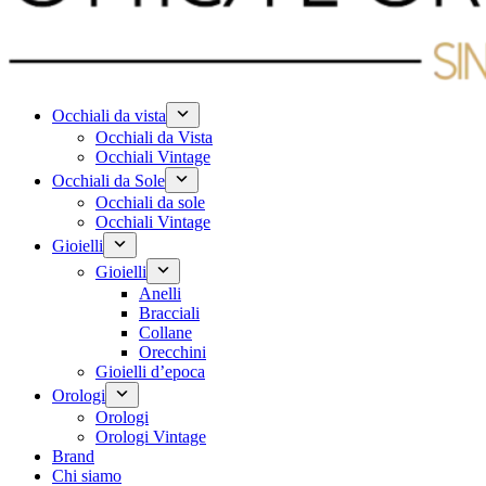
Occhiali da vista
Occhiali da Vista
Occhiali Vintage
Occhiali da Sole
Occhiali da sole
Occhiali Vintage
Gioielli
Gioielli
Anelli
Bracciali
Collane
Orecchini
Gioielli d’epoca
Orologi
Orologi
Orologi Vintage
Brand
Chi siamo