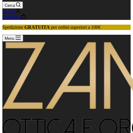
Cerca
Accedi
Carrello
0
Spedizione
GRATUITA
per ordini superiori a 100€
Menu