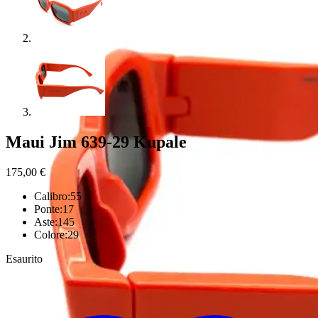
Maui Jim 639-29 Kupale
175,00
€
Calibro:55
Ponte:17
Aste:145
Colore:29
Esaurito