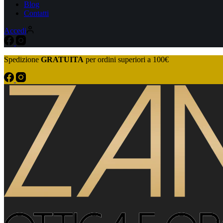
Blog
Contatti
Accedi
Spedizione
GRATUITA
per ordini superiori a 100€