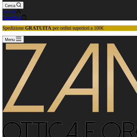
Cerca
Accedi
Carrello
0
Spedizione
GRATUITA
per ordini superiori a 100€
Menu