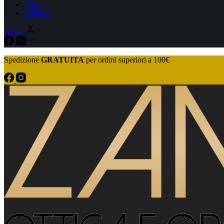
Blog
Contatti
Accedi
Spedizione
GRATUITA
per ordini superiori a 100€