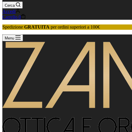
Cerca
Accedi
Carrello
0
Spedizione
GRATUITA
per ordini superiori a 100€
Menu