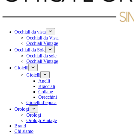
Occhiali da vista
Occhiali da Vista
Occhiali Vintage
Occhiali da Sole
Occhiali da sole
Occhiali Vintage
Gioielli
Gioielli
Anelli
Bracciali
Collane
Orecchini
Gioielli d’epoca
Orologi
Orologi
Orologi Vintage
Brand
Chi siamo