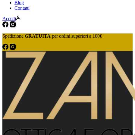
Blog
Contatti
Accedi
Spedizione
GRATUITA
per ordini superiori a 100€