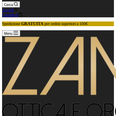
Cerca
Accedi
Carrello
0
Spedizione
GRATUITA
per ordini superiori a 100€
Menu