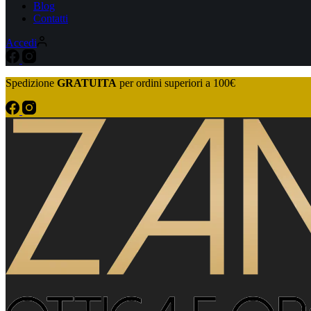
Blog
Contatti
Accedi
Spedizione
GRATUITA
per ordini superiori a 100€