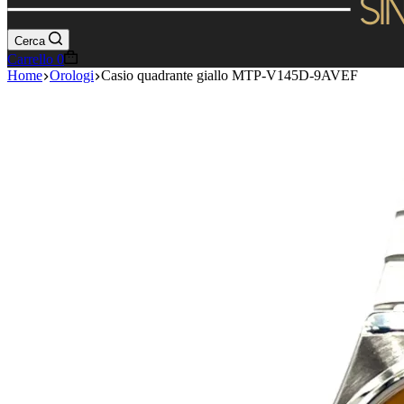
Cerca
Carrello
0
Home
Orologi
Casio quadrante giallo MTP-V145D-9AVEF