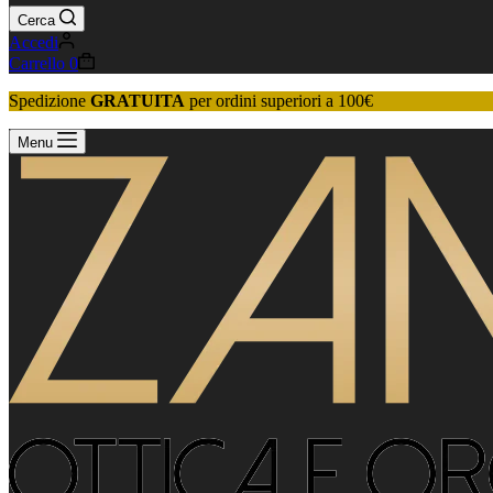
Cerca
Accedi
Carrello
0
Spedizione
GRATUITA
per ordini superiori a 100€
Menu