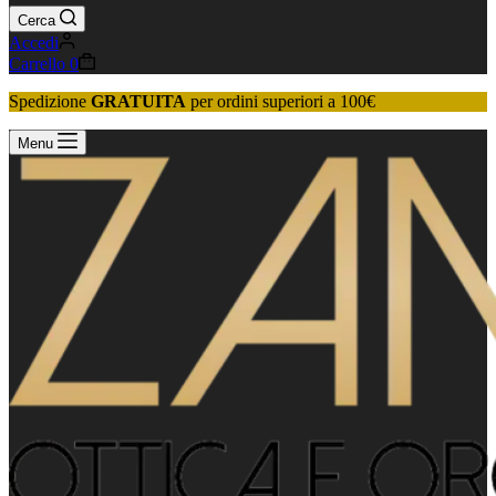
Cerca
Accedi
Carrello
0
Spedizione
GRATUITA
per ordini superiori a 100€
Menu