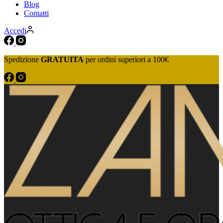
Blog
Contatti
Accedi
Spedizione
GRATUITA
per ordini superiori a 100€