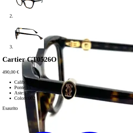
Cartier CT0526O
490,00
€
Calibro:54
Ponte:16
Aste:140
Colore:002
Esaurito