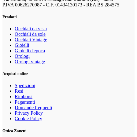
P.IVA 00626270987 - C.F. 01434130173 - REA BS 284575
Prodotti
Occhiali da vista
Occhiali da sole
Occhiali Vintage
Gioielli
Gioielli d'epoca
Orologi
Orologi vintage
Acquisti online
Spedizioni
Resi
Rimborsi
Pagamenti
Domande frequenti
Privacy Policy
Cookie Policy
Ottica Zanetti