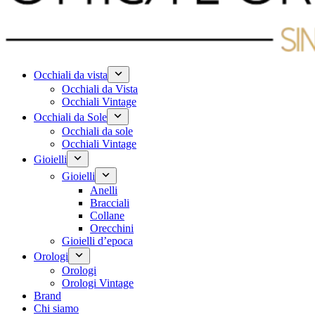
Occhiali da vista
Occhiali da Vista
Occhiali Vintage
Occhiali da Sole
Occhiali da sole
Occhiali Vintage
Gioielli
Gioielli
Anelli
Bracciali
Collane
Orecchini
Gioielli d’epoca
Orologi
Orologi
Orologi Vintage
Brand
Chi siamo