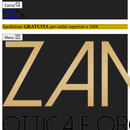
Cerca
Accedi
Carrello
0
Spedizione
GRATUITA
per ordini superiori a 100€
Menu