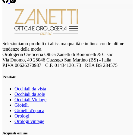
Selezioniamo prodotti di altissima qualità e in linea con le ultime
tendenze della moda.
Orologeria Oreficeria Ottica Zanetti di Bonomelli & C snc
Via Duomo, 49 25046 Cazzago San Martino (BS) - Italia
P.IVA 00626270987 - C.F. 01434130173 - REA BS 284575
Prodotti
Occhiali da vista
Occhiali da sole
Occhiali Vintage
Gioielli
Gioielli d'epoca
Orologi
Orologi vintage
Acquisti online