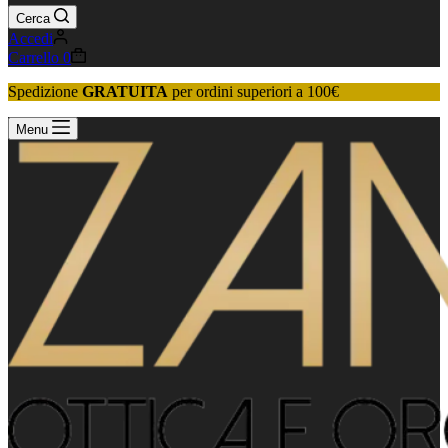
Cerca
Accedi
Carrello
0
Spedizione
GRATUITA
per ordini superiori a 100€
Menu