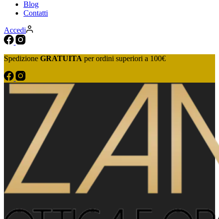
Blog
Contatti
Accedi
Spedizione
GRATUITA
per ordini superiori a 100€