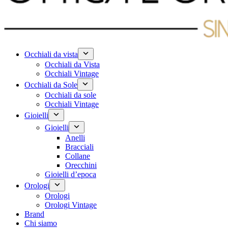
Occhiali da vista
Occhiali da Vista
Occhiali Vintage
Occhiali da Sole
Occhiali da sole
Occhiali Vintage
Gioielli
Gioielli
Anelli
Bracciali
Collane
Orecchini
Gioielli d’epoca
Orologi
Orologi
Orologi Vintage
Brand
Chi siamo