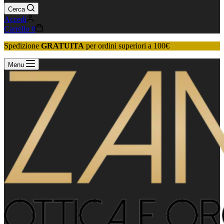
Cerca
Accedi
Carrello
0
Spedizione
GRATUITA
per ordini superiori a 100€
Menu