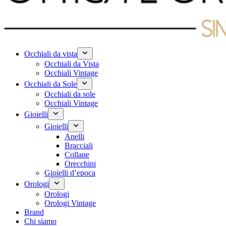
Occhiali da vista
Occhiali da Vista
Occhiali Vintage
Occhiali da Sole
Occhiali da sole
Occhiali Vintage
Gioielli
Gioielli
Anelli
Bracciali
Collane
Orecchini
Gioielli d’epoca
Orologi
Orologi
Orologi Vintage
Brand
Chi siamo