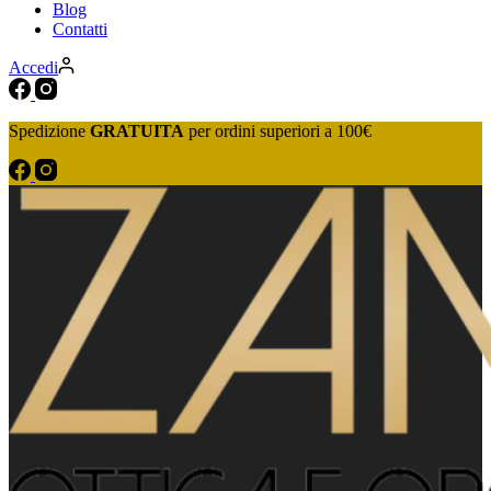
Blog
Contatti
Accedi
Spedizione
GRATUITA
per ordini superiori a 100€