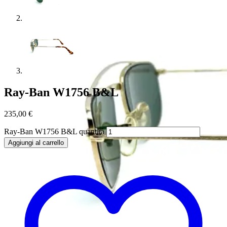
Ray-Ban W1756 B&L
235,00
€
Ray-Ban W1756 B&L quantità
Aggiungi al carrello