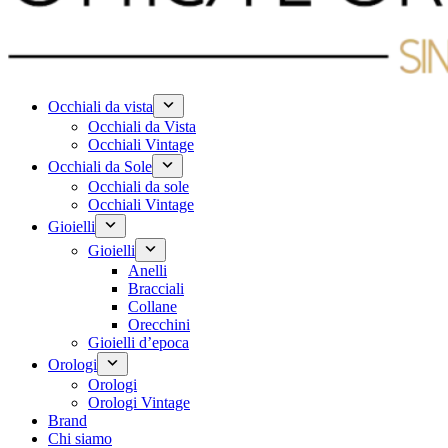
Occhiali da vista
Occhiali da Vista
Occhiali Vintage
Occhiali da Sole
Occhiali da sole
Occhiali Vintage
Gioielli
Gioielli
Anelli
Bracciali
Collane
Orecchini
Gioielli d’epoca
Orologi
Orologi
Orologi Vintage
Brand
Chi siamo