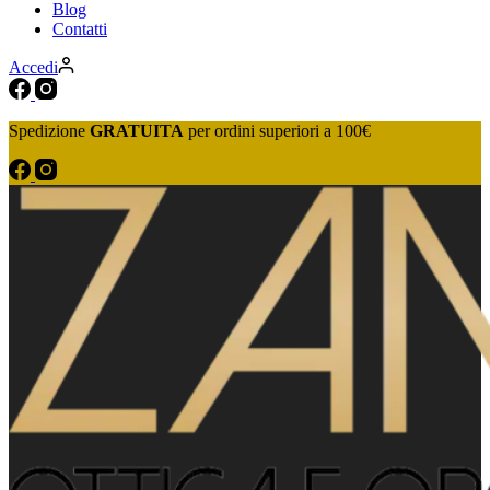
Blog
Contatti
Accedi
Spedizione
GRATUITA
per ordini superiori a 100€