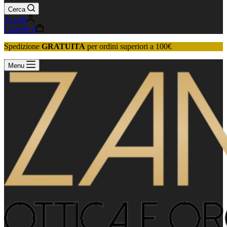
Cerca
Accedi
Carrello
0
Spedizione
GRATUITA
per ordini superiori a 100€
Menu