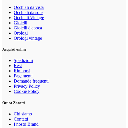
Occhiali da vista
Occhiali da sole
Occhiali Vintage
Gioielli
Gioielli d'epoca
Orologi
Orologi vintage
Acquisti online
Spedizioni
Resi
Rimborsi
Pagamenti
Domande frequenti
Privacy Policy
Cookie Policy
Ottica Zanetti
Chi siamo
Contatti
I nostri Brand