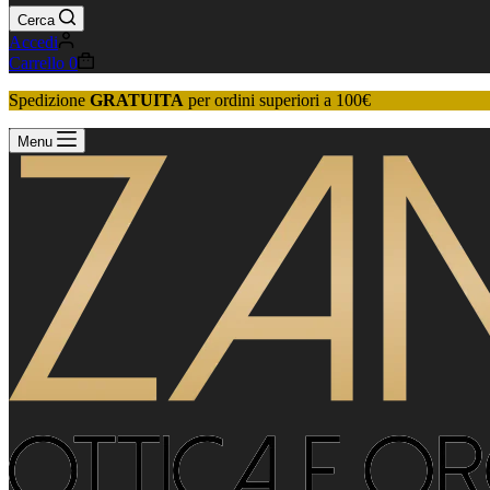
Cerca
Accedi
Carrello
0
Spedizione
GRATUITA
per ordini superiori a 100€
Menu