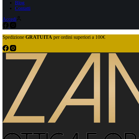
Blog
Contatti
Accedi
Spedizione
GRATUITA
per ordini superiori a 100€