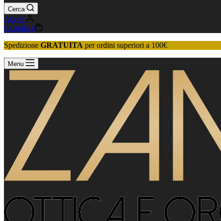
Cerca
Accedi
Carrello
0
Spedizione
GRATUITA
per ordini superiori a 100€
Menu