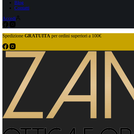
Blog
Contatti
Accedi
Spedizione
GRATUITA
per ordini superiori a 100€