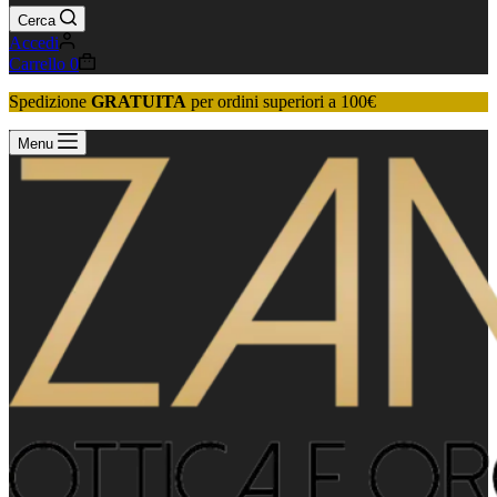
Cerca
Accedi
Carrello
0
Spedizione
GRATUITA
per ordini superiori a 100€
Menu