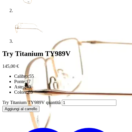
Try Titanium TY989V
145,00
€
Calibro:55
Ponte:17
Aste:140
Colore:03
Try Titanium TY989V quantità
Aggiungi al carrello