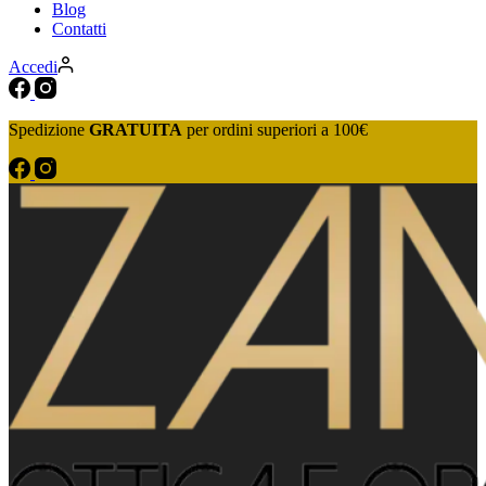
Blog
Contatti
Accedi
Spedizione
GRATUITA
per ordini superiori a 100€