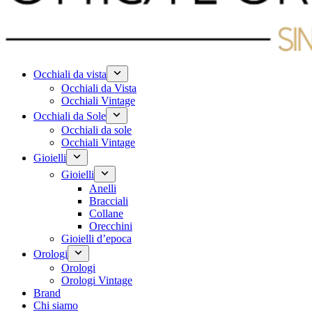
Occhiali da vista
Occhiali da Vista
Occhiali Vintage
Occhiali da Sole
Occhiali da sole
Occhiali Vintage
Gioielli
Gioielli
Anelli
Bracciali
Collane
Orecchini
Gioielli d’epoca
Orologi
Orologi
Orologi Vintage
Brand
Chi siamo