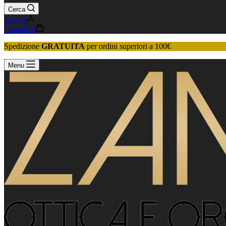
Cerca
Accedi
Carrello
0
Spedizione
GRATUITA
per ordini superiori a 100€
Menu