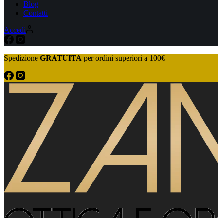
Blog
Contatti
Accedi
Spedizione
GRATUITA
per ordini superiori a 100€