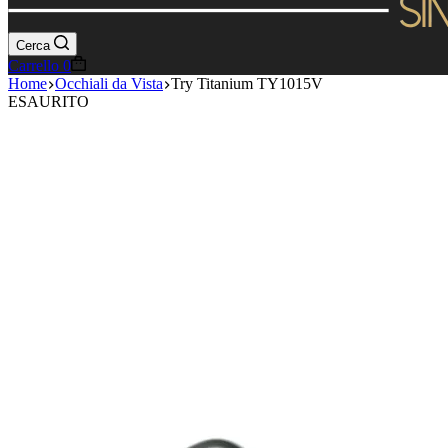
Cerca
Carrello
0
Home
Occhiali da Vista
Try Titanium TY1015V
ESAURITO