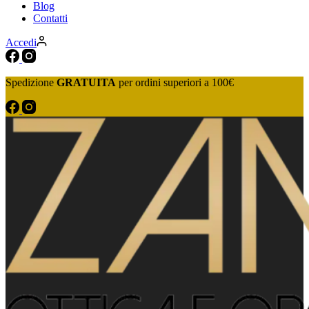
Blog
Contatti
Accedi
Spedizione
GRATUITA
per ordini superiori a 100€