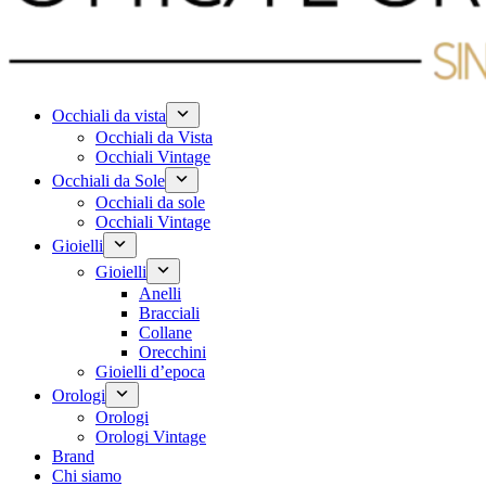
Occhiali da vista
Occhiali da Vista
Occhiali Vintage
Occhiali da Sole
Occhiali da sole
Occhiali Vintage
Gioielli
Gioielli
Anelli
Bracciali
Collane
Orecchini
Gioielli d’epoca
Orologi
Orologi
Orologi Vintage
Brand
Chi siamo