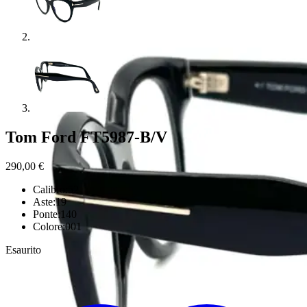
Tom Ford FT5987-B/V
290,00
€
Calibro:52
Aste:19
Ponte:140
Colore:001
Esaurito