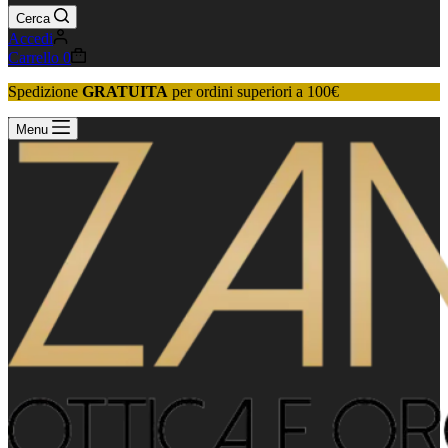
Cerca
Accedi
Carrello
0
Spedizione
GRATUITA
per ordini superiori a 100€
Menu