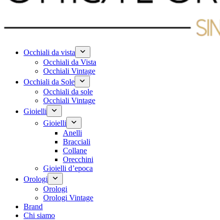
Occhiali da vista
Occhiali da Vista
Occhiali Vintage
Occhiali da Sole
Occhiali da sole
Occhiali Vintage
Gioielli
Gioielli
Anelli
Bracciali
Collane
Orecchini
Gioielli d’epoca
Orologi
Orologi
Orologi Vintage
Brand
Chi siamo