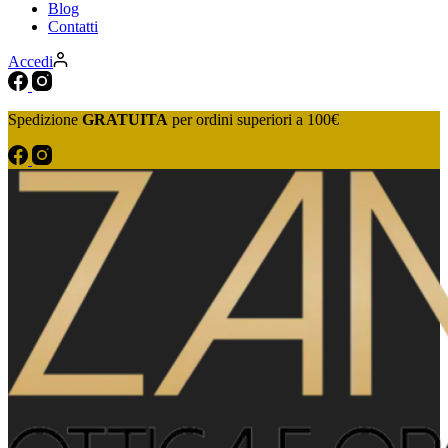
Blog
Contatti
Accedi
Spedizione
GRATUITA
per ordini superiori a 100€