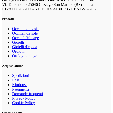
Via Duomo, 49 25046 Cazzago San Martino (BS) - Italia
P.IVA 00626270987 - C.F. 01434130173 - REA BS 284575
Prodotti
Occhiali da vista
Occhiali da sole
Occhiali Vintage
Gioielli
Gioielli d'epoca
Orologi
Orologi vintage
Acquisti online
Spedizioni
Resi
Rimborsi
Pagamenti
Domande frequenti
Privacy Policy
Cookie Policy
Ottica Zanetti