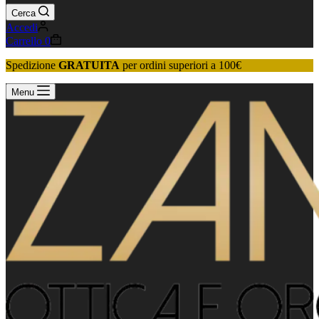
Cerca
Accedi
Carrello
0
Spedizione
GRATUITA
per ordini superiori a 100€
Menu