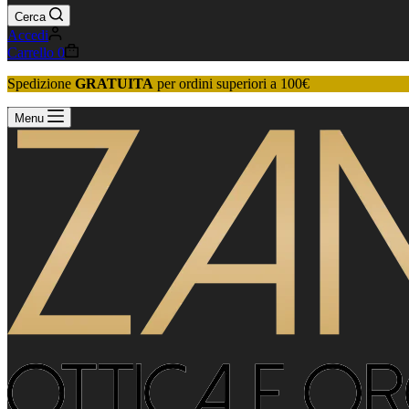
Cerca
Accedi
Carrello
0
Spedizione
GRATUITA
per ordini superiori a 100€
Menu