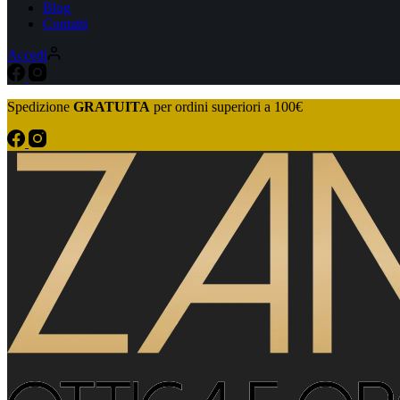
Blog
Contatti
Accedi
Spedizione
GRATUITA
per ordini superiori a 100€