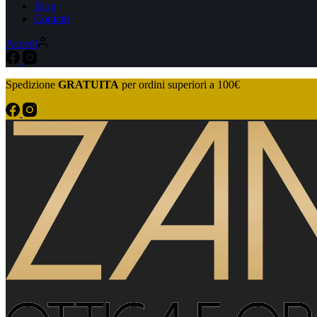
Blog
Contatti
Accedi
Spedizione
GRATUITA
per ordini superiori a 100€