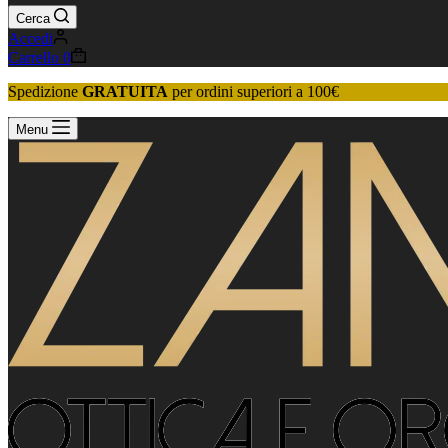
Cerca
Accedi
Carrello
0
Spedizione
GRATUITA
per ordini superiori a 100€
Menu