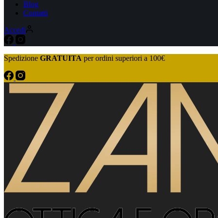
Blog
Contatti
Accedi
Spedizione
GRATUITA
per ordini superiori a 100€