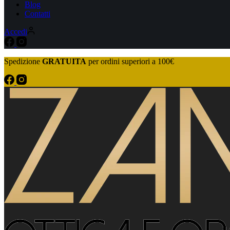
Blog
Contatti
Accedi
Spedizione
GRATUITA
per ordini superiori a 100€