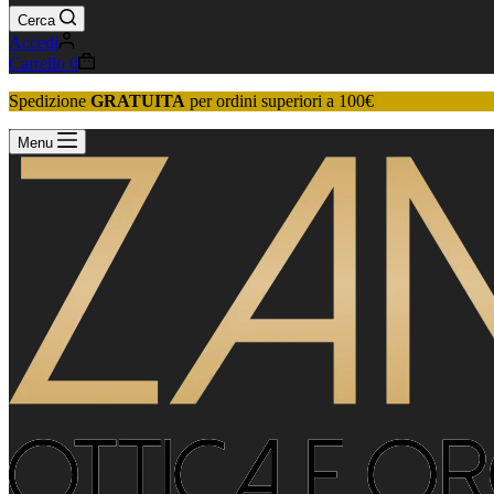
Cerca
Accedi
Carrello
0
Spedizione
GRATUITA
per ordini superiori a 100€
Menu