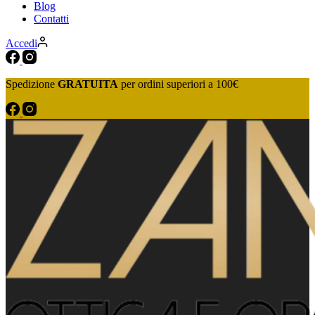
Blog
Contatti
Accedi
Spedizione
GRATUITA
per ordini superiori a 100€