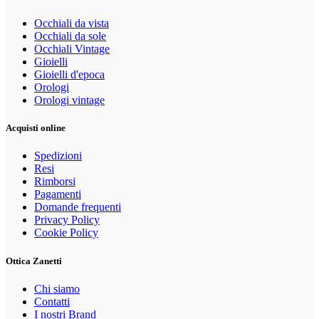
Occhiali da vista
Occhiali da sole
Occhiali Vintage
Gioielli
Gioielli d'epoca
Orologi
Orologi vintage
Acquisti online
Spedizioni
Resi
Rimborsi
Pagamenti
Domande frequenti
Privacy Policy
Cookie Policy
Ottica Zanetti
Chi siamo
Contatti
I nostri Brand