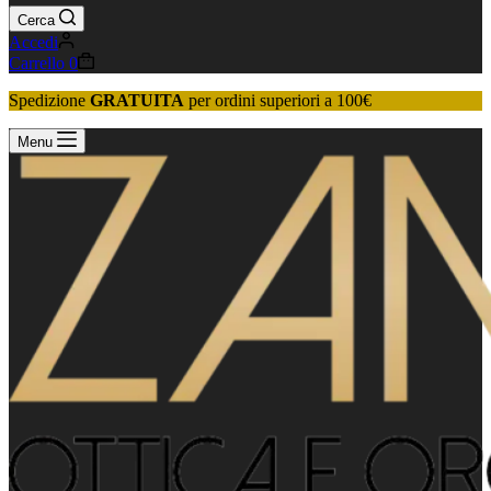
Cerca
Accedi
Carrello
0
Spedizione
GRATUITA
per ordini superiori a 100€
Menu