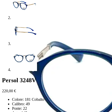
Persol 3248V
220,00
€
Colore: 181 Cobalto
Calibro: 49
Ponte: 22