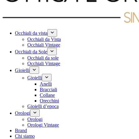
Occhiali da vista
Occhiali da Vista
Occhiali Vintage
Occhiali da Sole
Occhiali da sole
Occhiali Vintage
Gioielli
Gioielli
Anelli
Bracciali
Collane
Orecchini
Gioielli d’epoca
Orologi
Orologi
Orologi Vintage
Brand
Chi siamo