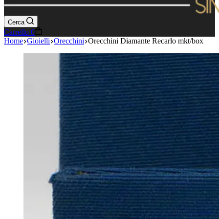
Cerca
Carrello
0
Home
Gioielli
Orecchini
Orecchini Diamante Recarlo mkt/box