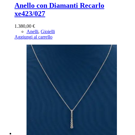
Anello con Diamanti Recarlo
xe423/027
1.380,00
€
Anelli
,
Gioielli
Aggiungi al carrello