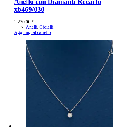
Anello con Diamanti Recarlo
xb469/030
1.270,00
€
Anelli
,
Gioielli
Aggiungi al carrello