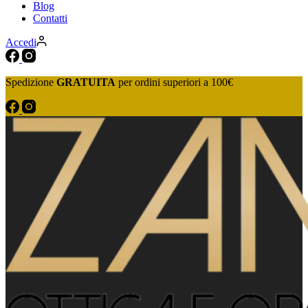
Blog
Contatti
Accedi
Spedizione
GRATUITA
per ordini superiori a 100€