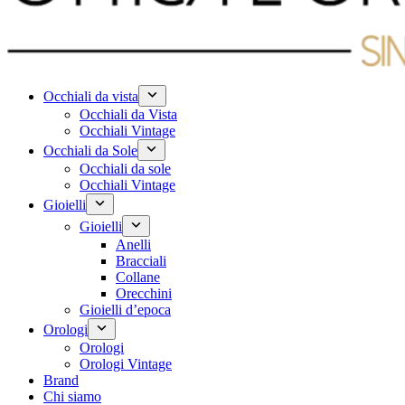
Occhiali da vista
Occhiali da Vista
Occhiali Vintage
Occhiali da Sole
Occhiali da sole
Occhiali Vintage
Gioielli
Gioielli
Anelli
Bracciali
Collane
Orecchini
Gioielli d’epoca
Orologi
Orologi
Orologi Vintage
Brand
Chi siamo