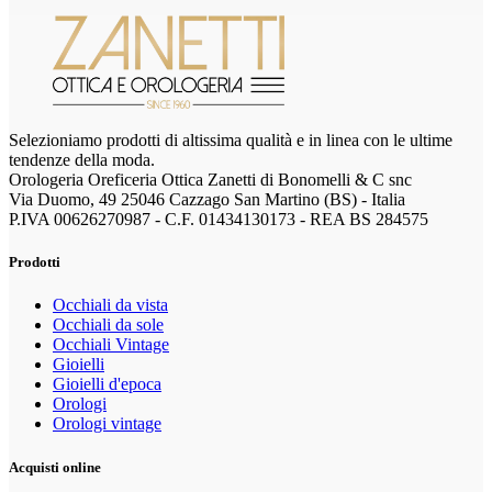
Selezioniamo prodotti di altissima qualità e in linea con le ultime
tendenze della moda.
Orologeria Oreficeria Ottica Zanetti di Bonomelli & C snc
Via Duomo, 49 25046 Cazzago San Martino (BS) - Italia
P.IVA 00626270987 - C.F. 01434130173 - REA BS 284575
Prodotti
Occhiali da vista
Occhiali da sole
Occhiali Vintage
Gioielli
Gioielli d'epoca
Orologi
Orologi vintage
Acquisti online