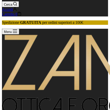
Cerca
Accedi
Carrello
0
Spedizione
GRATUITA
per ordini superiori a 100€
Menu