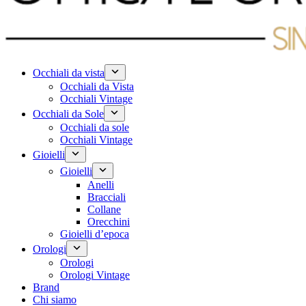
Occhiali da vista
Occhiali da Vista
Occhiali Vintage
Occhiali da Sole
Occhiali da sole
Occhiali Vintage
Gioielli
Gioielli
Anelli
Bracciali
Collane
Orecchini
Gioielli d’epoca
Orologi
Orologi
Orologi Vintage
Brand
Chi siamo