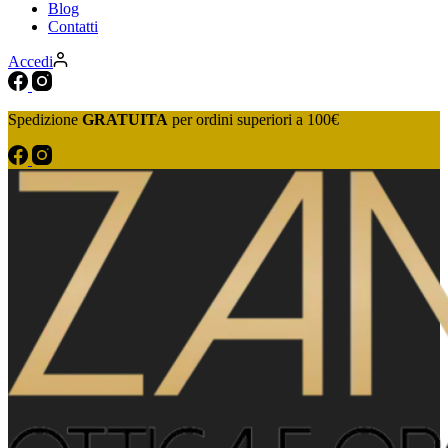
Blog
Contatti
Accedi
Spedizione
GRATUITA
per ordini superiori a 100€