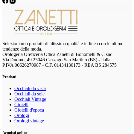
Selezioniamo prodotti di altissima qualità e in linea con le ultime
tendenze della moda.
Orologeria Oreficeria Ottica Zanetti di Bonomelli & C snc
Via Duomo, 49 25046 Cazzago San Martino (BS) - Italia
P.IVA 00626270987 - C.F. 01434130173 - REA BS 284575
Prodotti
Occhiali da vista
Occhiali da sole
Occhiali Vintage
Gioielli
Gioielli d'epoca
Orologi
Orologi vintage
Acquisti online