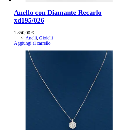
Anello con Diamante Recarlo
xd195/026
1.850,00
€
Anelli
,
Gioielli
Aggiungi al carrello