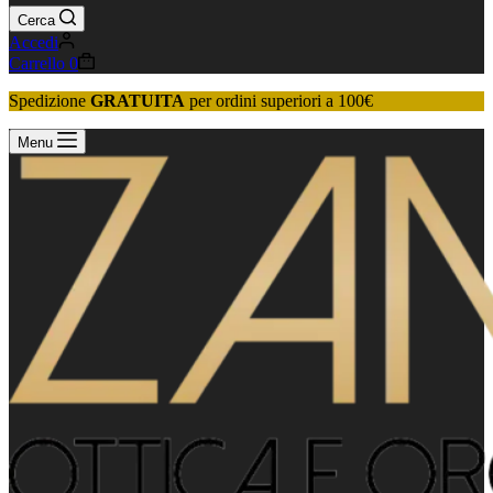
Cerca
Accedi
Carrello
0
Spedizione
GRATUITA
per ordini superiori a 100€
Menu