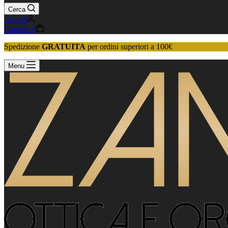
Cerca
Accedi
Carrello
0
Spedizione
GRATUITA
per ordini superiori a 100€
Menu