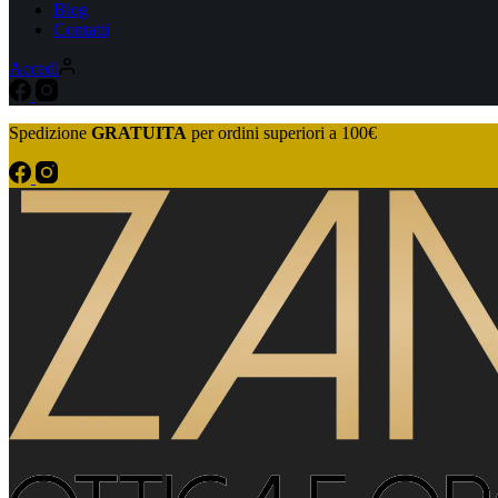
Blog
Contatti
Accedi
Spedizione
GRATUITA
per ordini superiori a 100€