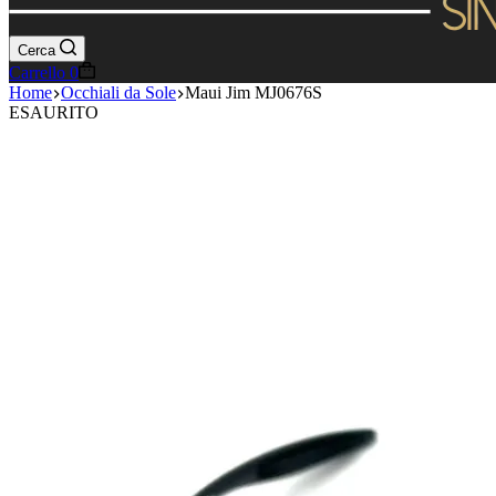
Cerca
Carrello
0
Home
Occhiali da Sole
Maui Jim MJ0676S
ESAURITO