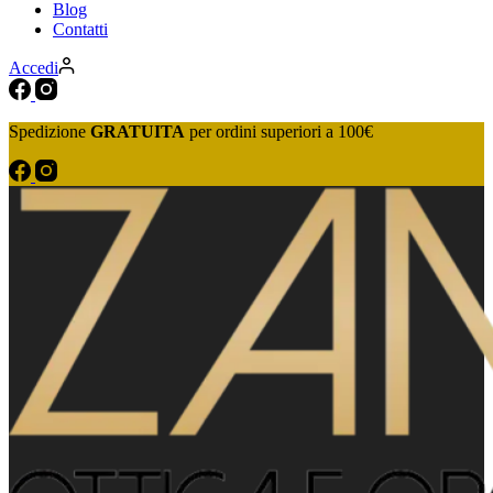
Blog
Contatti
Accedi
Spedizione
GRATUITA
per ordini superiori a 100€