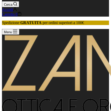
Cerca
Accedi
Carrello
0
Spedizione
GRATUITA
per ordini superiori a 100€
Menu