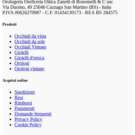
Orologeria Oreficeria Ottica Zanetti di Bonomelli & C snc
Via Duomo, 49 25046 Cazzago San Martino (BS) - Italia
P.IVA 00626270987 - C.F. 01434130173 - REA BS 284575
Prodotti
Occhiali da vista
Occhiali da sole
Occhiali Vintage
Gioielli
Gioielli d'epoca
Orologi
Orologi vintage
Acquisti online
Spedizioni
Resi
Rimborsi
Pagamenti
Domande frequenti
Privacy Policy
Cookie Policy