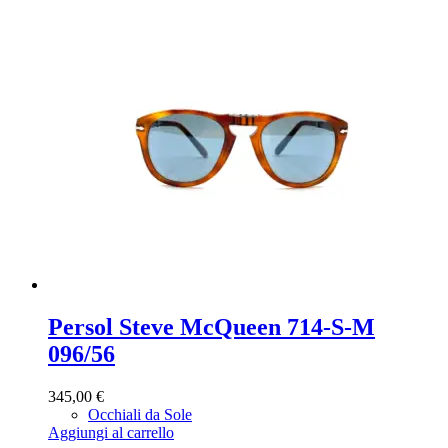
Persol Steve McQueen 714-S-M
096/56
345,00
€
Occhiali da Sole
Aggiungi al carrello