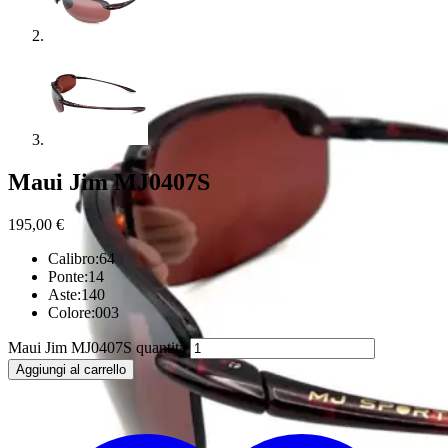
Maui Jim MJ0407S
195,00
€
Calibro:64
Ponte:14
Aste:140
Colore:003
Maui Jim MJ0407S quantità
Aggiungi al carrello