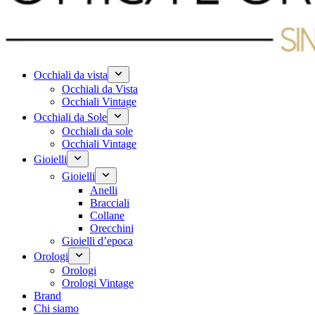
Occhiali da vista
Occhiali da Vista
Occhiali Vintage
Occhiali da Sole
Occhiali da sole
Occhiali Vintage
Gioielli
Gioielli
Anelli
Bracciali
Collane
Orecchini
Gioielli d’epoca
Orologi
Orologi
Orologi Vintage
Brand
Chi siamo