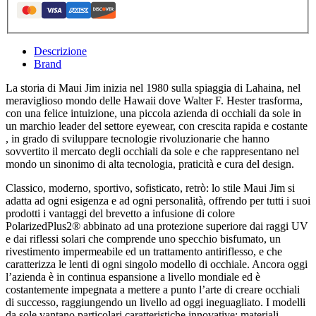
Descrizione
Brand
La storia di Maui Jim inizia nel 1980 sulla spiaggia di Lahaina, nel
meraviglioso mondo delle Hawaii dove Walter F. Hester trasforma,
con una felice intuizione, una piccola azienda di occhiali da sole in
un marchio leader del settore eyewear, con crescita rapida e costante
, in grado di sviluppare tecnologie rivoluzionarie che hanno
sovvertito il mercato degli occhiali da sole e che rappresentano nel
mondo un sinonimo di alta tecnologia, praticità e cura del design.
Classico, moderno, sportivo, sofisticato, retrò: lo stile Maui Jim si
adatta ad ogni esigenza e ad ogni personalità, offrendo per tutti i suoi
prodotti i vantaggi del brevetto a infusione di colore
PolarizedPlus2® abbinato ad una protezione superiore dai raggi UV
e dai riflessi solari che comprende uno specchio bisfumato, un
rivestimento impermeabile ed un trattamento antiriflesso, e che
caratterizza le lenti di ogni singolo modello di occhiale. Ancora oggi
l’azienda è in continua espansione a livello mondiale ed è
costantemente impegnata a mettere a punto l’arte di creare occhiali
di successo, raggiungendo un livello ad oggi ineguagliato. I modelli
da sole vantano particolari caratteristiche innovative: materiali