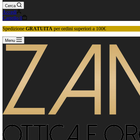
Cerca
Accedi
Carrello
0
Spedizione
GRATUITA
per ordini superiori a 100€
Menu