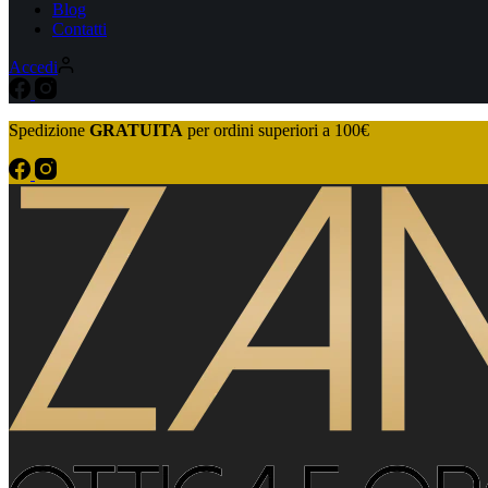
Blog
Contatti
Accedi
Spedizione
GRATUITA
per ordini superiori a 100€