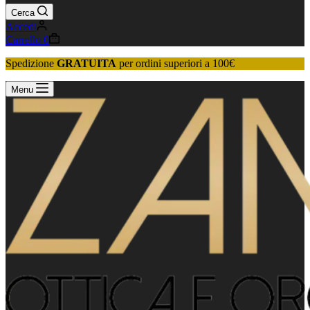
Cerca
Accedi
Carrello
0
Spedizione
GRATUITA
per ordini superiori a 100€
Menu