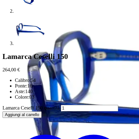
Lamarca Ceselli 150
264,00
€
Calibro:54
Ponte:16
Aste:140
Colore:03
Lamarca Ceselli 150 quantità
Aggiungi al carrello