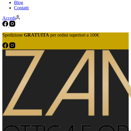
Blog
Contatti
Accedi
Spedizione
GRATUITA
per ordini superiori a 100€