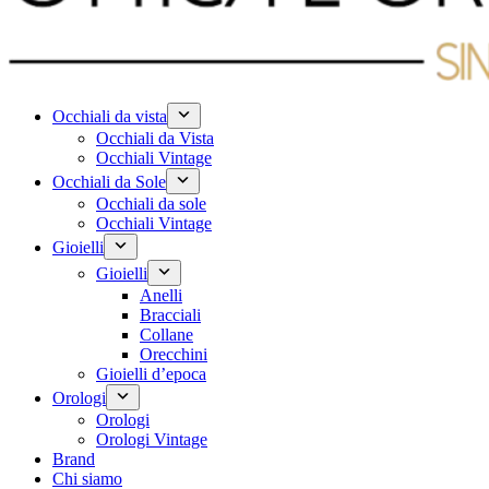
Occhiali da vista
Occhiali da Vista
Occhiali Vintage
Occhiali da Sole
Occhiali da sole
Occhiali Vintage
Gioielli
Gioielli
Anelli
Bracciali
Collane
Orecchini
Gioielli d’epoca
Orologi
Orologi
Orologi Vintage
Brand
Chi siamo