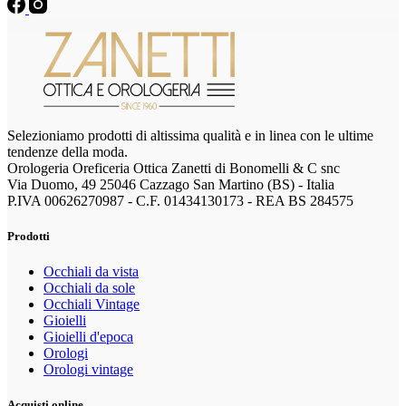
Selezioniamo prodotti di altissima qualità e in linea con le ultime
tendenze della moda.
Orologeria Oreficeria Ottica Zanetti di Bonomelli & C snc
Via Duomo, 49 25046 Cazzago San Martino (BS) - Italia
P.IVA 00626270987 - C.F. 01434130173 - REA BS 284575
Prodotti
Occhiali da vista
Occhiali da sole
Occhiali Vintage
Gioielli
Gioielli d'epoca
Orologi
Orologi vintage
Acquisti online