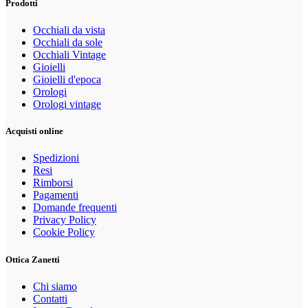
Prodotti
Occhiali da vista
Occhiali da sole
Occhiali Vintage
Gioielli
Gioielli d'epoca
Orologi
Orologi vintage
Acquisti online
Spedizioni
Resi
Rimborsi
Pagamenti
Domande frequenti
Privacy Policy
Cookie Policy
Ottica Zanetti
Chi siamo
Contatti