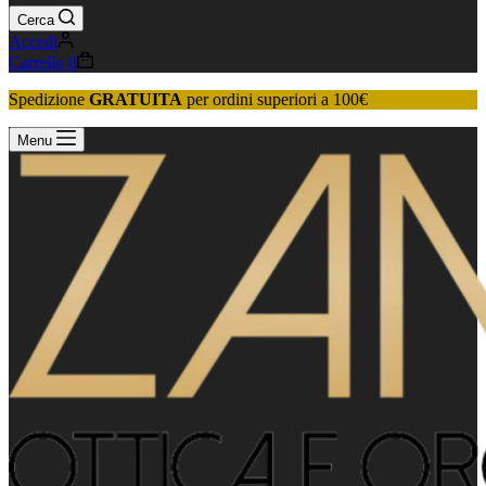
Cerca
Accedi
Carrello
0
Spedizione
GRATUITA
per ordini superiori a 100€
Menu