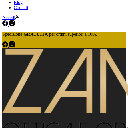
Blog
Contatti
Accedi
Spedizione
GRATUITA
per ordini superiori a 100€