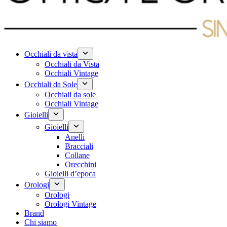
Occhiali da vista
Occhiali da Vista
Occhiali Vintage
Occhiali da Sole
Occhiali da sole
Occhiali Vintage
Gioielli
Gioielli
Anelli
Bracciali
Collane
Orecchini
Gioielli d’epoca
Orologi
Orologi
Orologi Vintage
Brand
Chi siamo