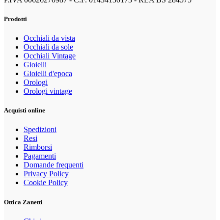
Prodotti
Occhiali da vista
Occhiali da sole
Occhiali Vintage
Gioielli
Gioielli d'epoca
Orologi
Orologi vintage
Acquisti online
Spedizioni
Resi
Rimborsi
Pagamenti
Domande frequenti
Privacy Policy
Cookie Policy
Ottica Zanetti