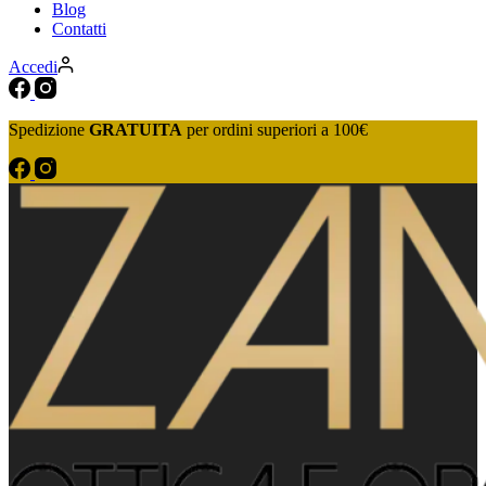
Blog
Contatti
Accedi
Spedizione
GRATUITA
per ordini superiori a 100€