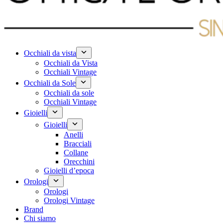
Occhiali da vista
Occhiali da Vista
Occhiali Vintage
Occhiali da Sole
Occhiali da sole
Occhiali Vintage
Gioielli
Gioielli
Anelli
Bracciali
Collane
Orecchini
Gioielli d’epoca
Orologi
Orologi
Orologi Vintage
Brand
Chi siamo