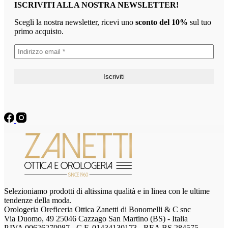
ISCRIVITI ALLA NOSTRA NEWSLETTER!
Scegli la nostra newsletter, ricevi uno
sconto del 10%
sul tuo
primo acquisto.
Selezioniamo prodotti di altissima qualità e in linea con le ultime
tendenze della moda.
Orologeria Oreficeria Ottica Zanetti di Bonomelli & C snc
Via Duomo, 49 25046 Cazzago San Martino (BS) - Italia
P.IVA 00626270987 - C.F. 01434130173 - REA BS 284575