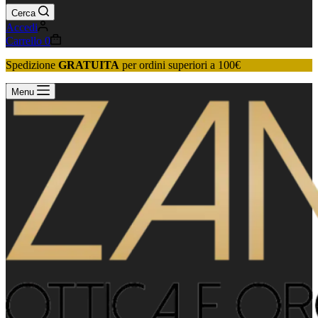
Cerca
Accedi
Carrello
0
Spedizione
GRATUITA
per ordini superiori a 100€
Menu