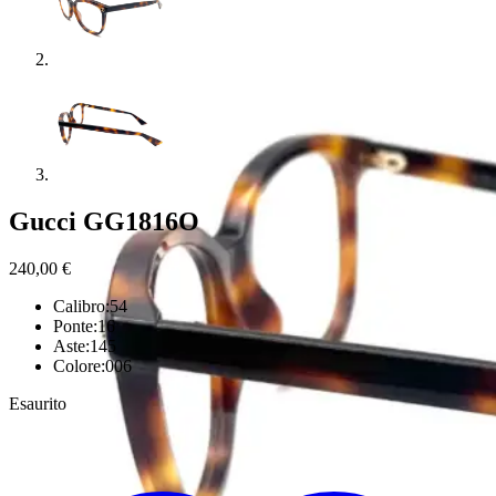
Gucci GG1816O
240,00
€
Calibro:54
Ponte:16
Aste:145
Colore:006
Esaurito