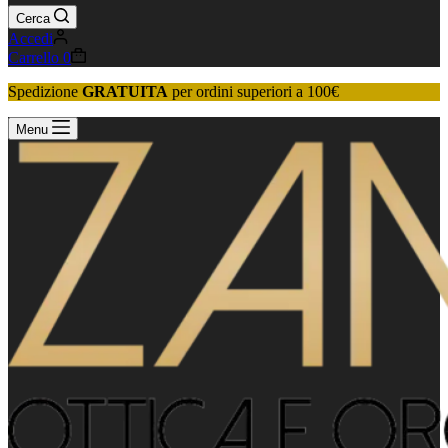
Cerca
Accedi
Carrello
0
Spedizione
GRATUITA
per ordini superiori a 100€
Menu