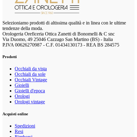
Selezioniamo prodotti di altissima qualità e in linea con le ultime
tendenze della moda.
Orologeria Oreficeria Ottica Zanetti di Bonomelli & C snc
Via Duomo, 49 25046 Cazzago San Martino (BS) - Italia
P.IVA 00626270987 - C.F. 01434130173 - REA BS 284575
Prodotti
Occhiali da vista
Occhiali da sole
Occhiali Vintage
Gioielli
Gioielli d'epoca
Orologi
Orologi vintage
Acquisti online
Spedizioni
Resi
Rimborsi