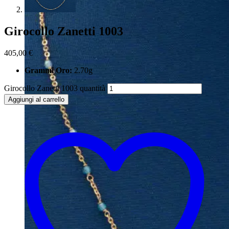
Girocollo Zanetti 1003
405,00
€
Grammi Oro:
2.70g
Girocollo Zanetti 1003 quantità
Aggiungi al carrello