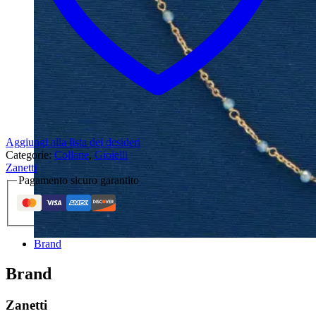
Aggiungi alla lista dei desideri
Categorie:
Collane
,
Gioielli
Zanetti
Pagamento sicuro garantito
Brand
Brand
Zanetti