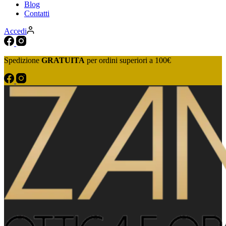
Blog
Contatti
Accedi
Spedizione
GRATUITA
per ordini superiori a 100€