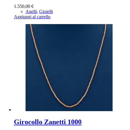
1.550,00
€
Anelli
,
Gioielli
Aggiungi al carrello
Girocollo Zanetti 1000