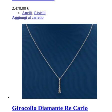
2.470,00
€
Anelli
,
Gioielli
Aggiungi al carrello
Girocollo Diamante Re Carlo