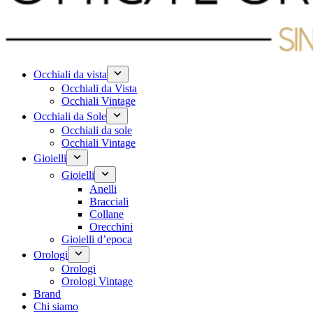
Occhiali da vista
Occhiali da Vista
Occhiali Vintage
Occhiali da Sole
Occhiali da sole
Occhiali Vintage
Gioielli
Gioielli
Anelli
Bracciali
Collane
Orecchini
Gioielli d’epoca
Orologi
Orologi
Orologi Vintage
Brand
Chi siamo