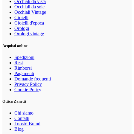
Occhiali da vista
Occhiali da sole
Occhiali Vintage
Gioielli
Gioielli d'epoca
Orologi
Orologi vintage
Acquisti online
Spedizioni
Resi
Rimborsi
Pagamenti
Domande frequenti
Privacy Policy
Cookie Policy
Ottica Zanetti
Chi siamo
Contatti
I nostri Brand
Blog