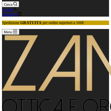
Cerca
Accedi
Carrello
0
Spedizione
GRATUITA
per ordini superiori a 100€
Menu