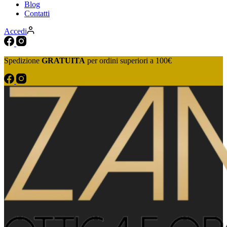
Blog
Contatti
Accedi
Spedizione
GRATUITA
per ordini superiori a 100€