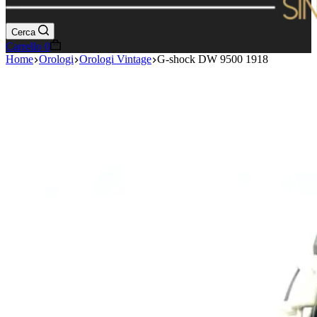
Cerca
Carrello
0
Home
Orologi
Orologi Vintage
G-shock DW 9500 1918