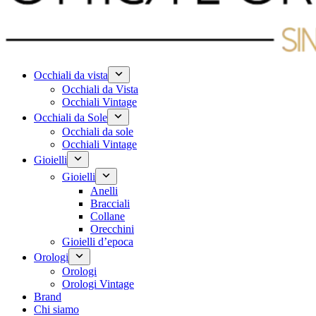
Occhiali da vista
Occhiali da Vista
Occhiali Vintage
Occhiali da Sole
Occhiali da sole
Occhiali Vintage
Gioielli
Gioielli
Anelli
Bracciali
Collane
Orecchini
Gioielli d’epoca
Orologi
Orologi
Orologi Vintage
Brand
Chi siamo