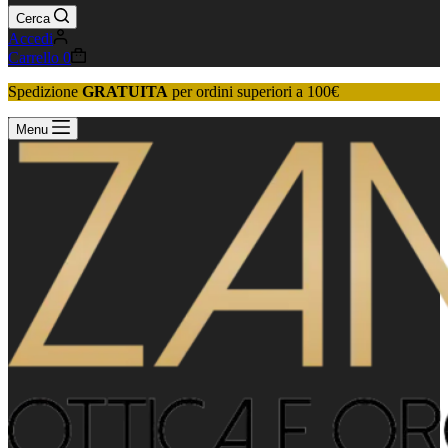
Cerca
Accedi
Carrello
0
Spedizione
GRATUITA
per ordini superiori a 100€
Menu