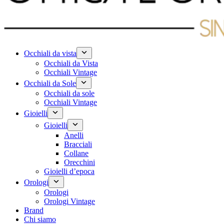
Occhiali da vista
Occhiali da Vista
Occhiali Vintage
Occhiali da Sole
Occhiali da sole
Occhiali Vintage
Gioielli
Gioielli
Anelli
Bracciali
Collane
Orecchini
Gioielli d’epoca
Orologi
Orologi
Orologi Vintage
Brand
Chi siamo