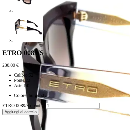
ETRO 0089/S
230,00
€
Calibro:52
Ponte:22
Aste:145
Colore: burgundy
ETRO 0089/S quantità
Aggiungi al carrello