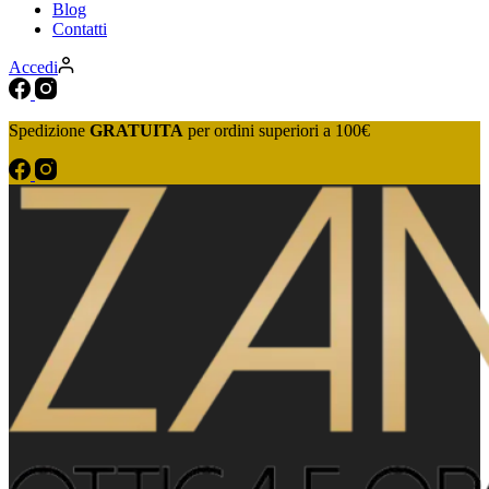
Blog
Contatti
Accedi
Spedizione
GRATUITA
per ordini superiori a 100€