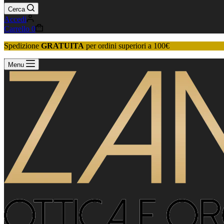
Cerca
Accedi
Carrello
0
Spedizione
GRATUITA
per ordini superiori a 100€
Menu