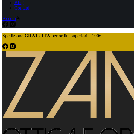
Blog
Contatti
Accedi
Spedizione
GRATUITA
per ordini superiori a 100€