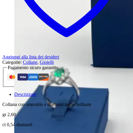
Aggiungi alla lista dei desideri
Categorie:
Collane
,
Gioielli
Pagamento sicuro garantito
Descrizione
Collana con smeraldo e diamanti taglio brillante
gr 2,60
ct 0,54 diamanti