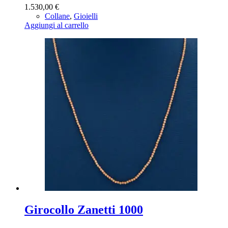
1.530,00
€
Collane
,
Gioielli
Aggiungi al carrello
Girocollo Zanetti 1000