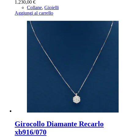
1.230,00
€
Collane
,
Gioielli
Aggiungi al carrello
Girocollo Diamante Recarlo
xb916/070