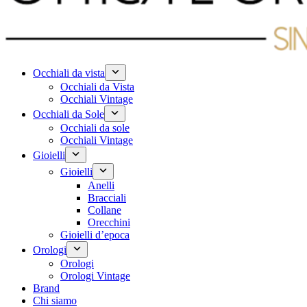
Occhiali da vista
Occhiali da Vista
Occhiali Vintage
Occhiali da Sole
Occhiali da sole
Occhiali Vintage
Gioielli
Gioielli
Anelli
Bracciali
Collane
Orecchini
Gioielli d’epoca
Orologi
Orologi
Orologi Vintage
Brand
Chi siamo