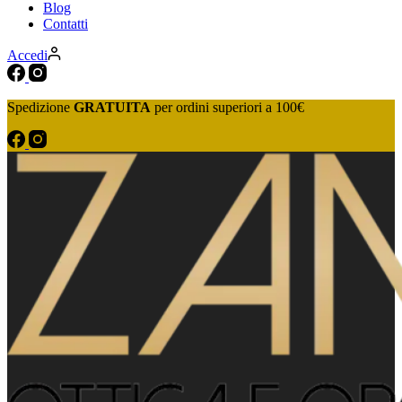
Blog
Contatti
Accedi
Spedizione
GRATUITA
per ordini superiori a 100€