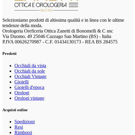
Selezioniamo prodotti di altissima qualità e in linea con le ultime
tendenze della moda.
Orologeria Oreficeria Ottica Zanetti di Bonomelli & C snc
Via Duomo, 49 25046 Cazzago San Martino (BS) - Italia
P.IVA 00626270987 - C.F. 01434130173 - REA BS 284575
Prodotti
Occhiali da vista
Occhiali da sole
Occhiali Vintage
Gioielli
Gioielli d'epoca
Orologi
Orologi vintage
Acquisti online
Spedizioni
Resi
Rimborsi