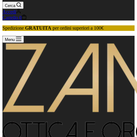
Cerca
Accedi
Carrello
0
Spedizione
GRATUITA
per ordini superiori a 100€
Menu