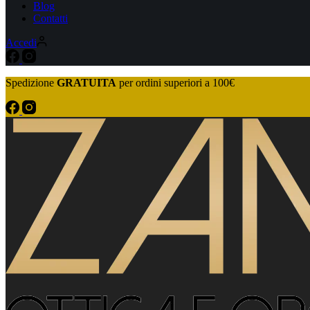
Blog
Contatti
Accedi
Spedizione
GRATUITA
per ordini superiori a 100€