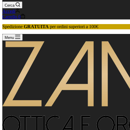
Cerca
Accedi
Carrello
0
Spedizione
GRATUITA
per ordini superiori a 100€
Menu