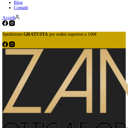
Blog
Contatti
Accedi
Spedizione
GRATUITA
per ordini superiori a 100€