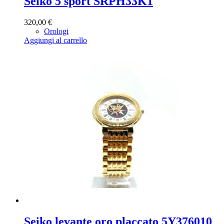
Seiko 5 sport SRPH33K1
320,00
€
Orologi
Aggiungi al carrello
Seiko levante oro placcato 5Y376010