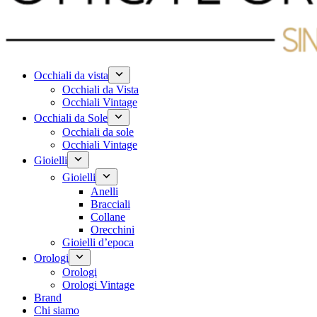
Occhiali da vista
Occhiali da Vista
Occhiali Vintage
Occhiali da Sole
Occhiali da sole
Occhiali Vintage
Gioielli
Gioielli
Anelli
Bracciali
Collane
Orecchini
Gioielli d’epoca
Orologi
Orologi
Orologi Vintage
Brand
Chi siamo