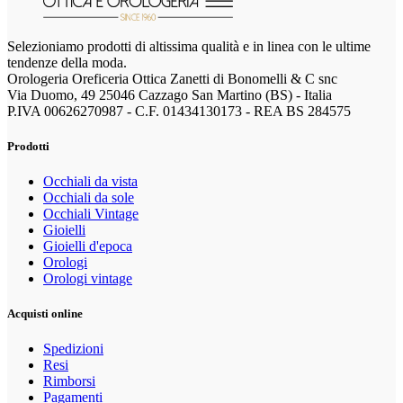
Selezioniamo prodotti di altissima qualità e in linea con le ultime
tendenze della moda.
Orologeria Oreficeria Ottica Zanetti di Bonomelli & C snc
Via Duomo, 49 25046 Cazzago San Martino (BS) - Italia
P.IVA 00626270987 - C.F. 01434130173 - REA BS 284575
Prodotti
Occhiali da vista
Occhiali da sole
Occhiali Vintage
Gioielli
Gioielli d'epoca
Orologi
Orologi vintage
Acquisti online
Spedizioni
Resi
Rimborsi
Pagamenti