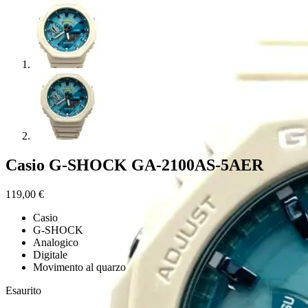
Casio G-SHOCK GA-2100AS-5AER
119,00
€
Casio
G-SHOCK
Analogico
Digitale
Movimento al quarzo
Esaurito