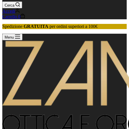
Cerca
Accedi
Carrello
0
Spedizione
GRATUITA
per ordini superiori a 100€
Menu