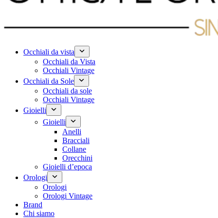
Occhiali da vista
Occhiali da Vista
Occhiali Vintage
Occhiali da Sole
Occhiali da sole
Occhiali Vintage
Gioielli
Gioielli
Anelli
Bracciali
Collane
Orecchini
Gioielli d’epoca
Orologi
Orologi
Orologi Vintage
Brand
Chi siamo