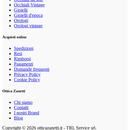
Occhiali Vintage
Gioielli
Gioielli d'epoca
Orologi
Orologi vintage
Acquisti online
Spedizioni
Resi
Rimborsi
Pagamenti
Domande frequenti
Privacy Policy
Cookie Policy
Ottica Zanetti
Chi siamo
Contatti
I nostri Brand
Blog
Copyright © 2026 otticazanetti.it - TRL Service srl.