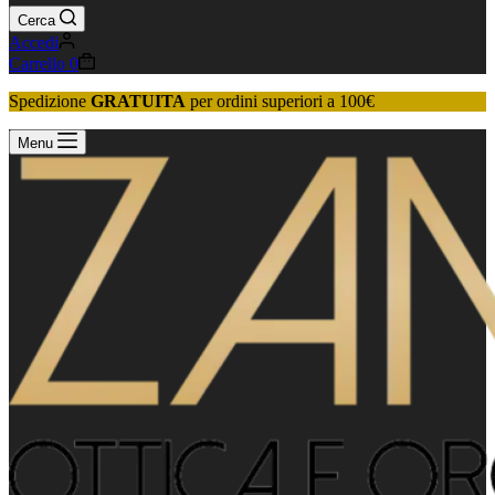
Cerca
Accedi
Carrello
0
Spedizione
GRATUITA
per ordini superiori a 100€
Menu