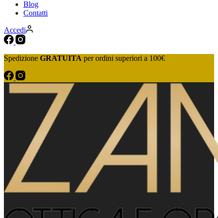
Blog
Contatti
Accedi
Spedizione
GRATUITA
per ordini superiori a 100€