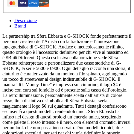
Descrizione
Brand
La partnership tra Sfera Ebbasta e G-SHOCK fonde perfettamente il
percorso creativo dell’Artista con la tradizione e l’innovazione
ingegneristica di G-SHOCK. Audace e meticolosamente rifinito,
questo orologio è l’accessorio definitivo per chi vive al massimo ed
è #BuiltDifferent. Questa esclusiva collaborazione vede Sfera
Ebbasta reinterpretare e personalizzare due casse storiche di G-
SHOCK, la serie 5600 e 6900. Ogni dettaglio racconta una storia, il
cinturino è caratterizzato da un motivo a filo spinato, aggiungendo
un tocco di streetwear al design indistruttibile di G-SHOCK. Il
mantra “It’s Money Time” è impresso sul cinturino, il logo $€ è
inciso con cura sul fondello ed è presente sulla cassa dell’orologio.
La retroilluminazione, personalmente scelta dall’artista di colore
rosso, tinta distintiva e simbolica di Sfera Ebbasta, svela
magicamente il logo $€ sul quadrante. Tutti i dettagli conferiscono
esclusività a questi modelli, rendendoli unici. Sfera Ebbasta ha
infuso nel design di questi orologi un’energia unica, scegliendo
come palette il rosso intenso e il nero, con elementi cromatici inversi
per un look che non passa inosservato. Due modelli iconici, due
colorazioni speculari, pensati per chi vuole ridefinire le proprie