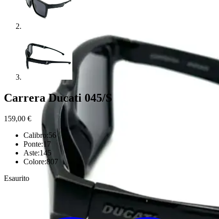
Carrera Ducati 045/S
159,00
€
Calibro:56
Ponte:17
Aste:145
Colore:807
Esaurito