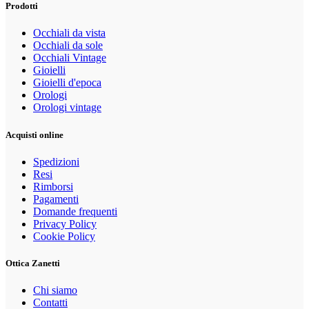
Prodotti
Occhiali da vista
Occhiali da sole
Occhiali Vintage
Gioielli
Gioielli d'epoca
Orologi
Orologi vintage
Acquisti online
Spedizioni
Resi
Rimborsi
Pagamenti
Domande frequenti
Privacy Policy
Cookie Policy
Ottica Zanetti
Chi siamo
Contatti