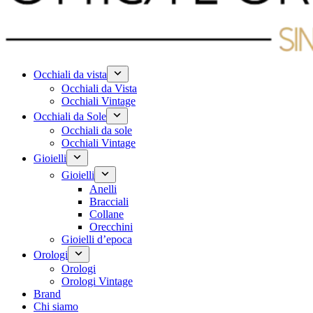
Occhiali da vista
Occhiali da Vista
Occhiali Vintage
Occhiali da Sole
Occhiali da sole
Occhiali Vintage
Gioielli
Gioielli
Anelli
Bracciali
Collane
Orecchini
Gioielli d’epoca
Orologi
Orologi
Orologi Vintage
Brand
Chi siamo