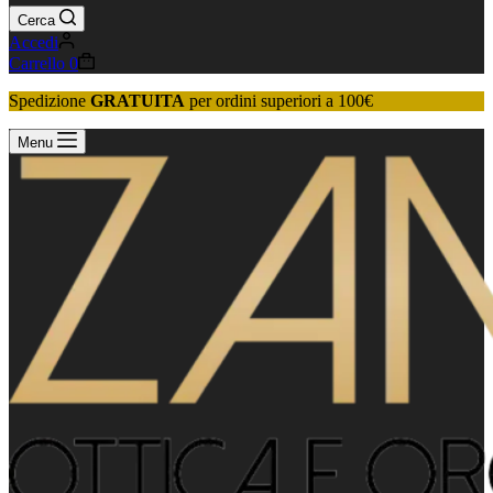
Cerca
Accedi
Carrello
0
Spedizione
GRATUITA
per ordini superiori a 100€
Menu