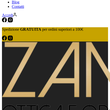
Blog
Contatti
Accedi
Spedizione
GRATUITA
per ordini superiori a 100€