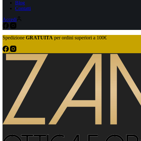
Blog
Contatti
Accedi
Spedizione
GRATUITA
per ordini superiori a 100€