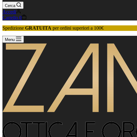
Cerca
Accedi
Carrello
0
Spedizione
GRATUITA
per ordini superiori a 100€
Menu