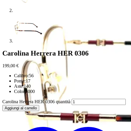
Carolina Herrera HER 0306
199,00
€
Calibro:56
Ponte:17
Aste:140
Colore:000
Carolina Herrera HER 0306 quantità
Aggiungi al carrello