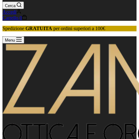
Cerca
Accedi
Carrello
0
Spedizione
GRATUITA
per ordini superiori a 100€
Menu