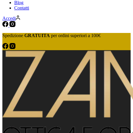
Blog
Contatti
Accedi
Spedizione
GRATUITA
per ordini superiori a 100€