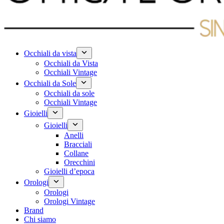
Occhiali da vista
Occhiali da Vista
Occhiali Vintage
Occhiali da Sole
Occhiali da sole
Occhiali Vintage
Gioielli
Gioielli
Anelli
Bracciali
Collane
Orecchini
Gioielli d’epoca
Orologi
Orologi
Orologi Vintage
Brand
Chi siamo