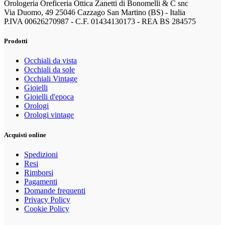
Orologeria Oreficeria Ottica Zanetti di Bonomelli & C snc
Via Duomo, 49 25046 Cazzago San Martino (BS) - Italia
P.IVA 00626270987 - C.F. 01434130173 - REA BS 284575
Prodotti
Occhiali da vista
Occhiali da sole
Occhiali Vintage
Gioielli
Gioielli d'epoca
Orologi
Orologi vintage
Acquisti online
Spedizioni
Resi
Rimborsi
Pagamenti
Domande frequenti
Privacy Policy
Cookie Policy