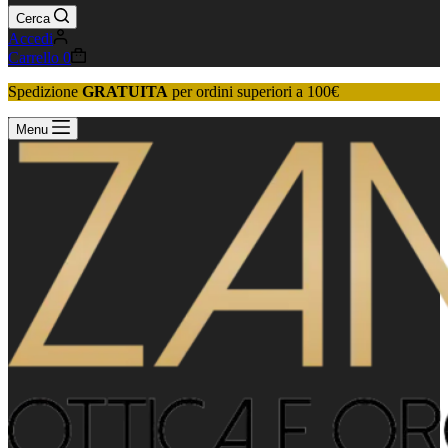
Cerca
Accedi
Carrello
0
Spedizione
GRATUITA
per ordini superiori a 100€
Menu