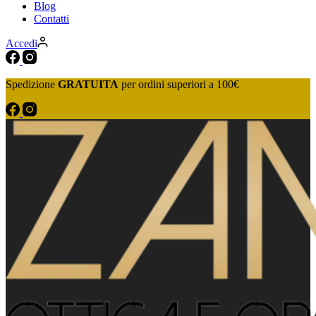
Blog
Contatti
Accedi
Spedizione
GRATUITA
per ordini superiori a 100€