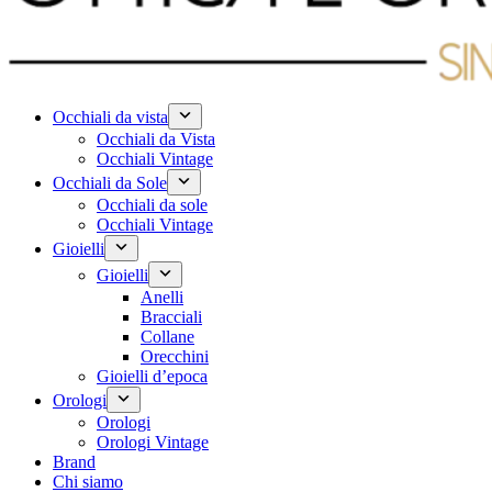
Occhiali da vista
Occhiali da Vista
Occhiali Vintage
Occhiali da Sole
Occhiali da sole
Occhiali Vintage
Gioielli
Gioielli
Anelli
Bracciali
Collane
Orecchini
Gioielli d’epoca
Orologi
Orologi
Orologi Vintage
Brand
Chi siamo