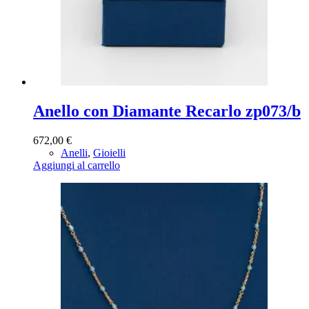
Anello con Diamante Recarlo zp073/b
672,00
€
Anelli
,
Gioielli
Aggiungi al carrello