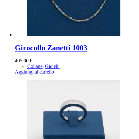
Girocollo Zanetti 1003
405,00
€
Collane
,
Gioielli
Aggiungi al carrello