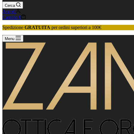
Cerca
Accedi
Carrello
0
Spedizione
GRATUITA
per ordini superiori a 100€
Menu