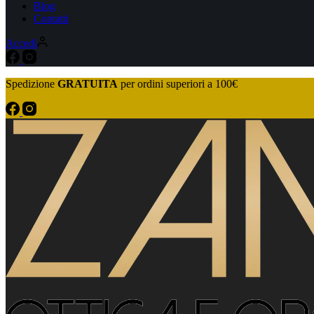
Blog
Contatti
Accedi
Spedizione
GRATUITA
per ordini superiori a 100€