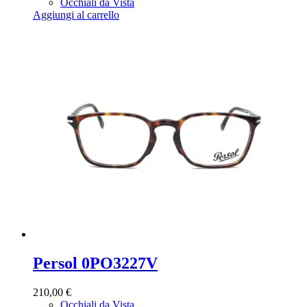
Occhiali da Vista
Aggiungi al carrello
Persol 0PO3227V
210,00
€
Occhiali da Vista