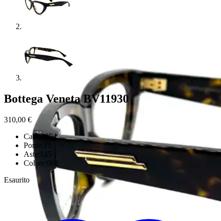
Bottega Veneta BV11930
310,00
€
Calibro:54
Ponte:15
Aste:145
Colore:002
Esaurito