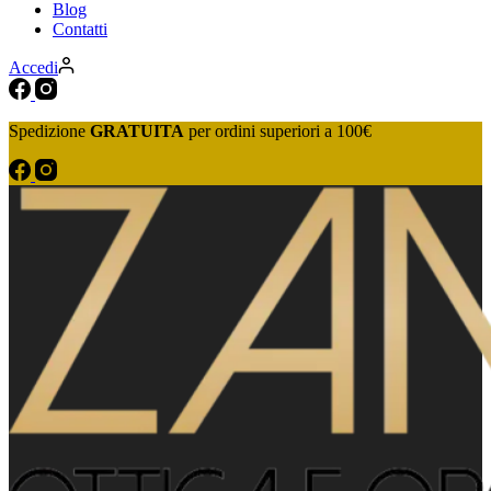
Blog
Contatti
Accedi
Spedizione
GRATUITA
per ordini superiori a 100€