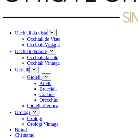
Occhiali da vista
Occhiali da Vista
Occhiali Vintage
Occhiali da Sole
Occhiali da sole
Occhiali Vintage
Gioielli
Gioielli
Anelli
Bracciali
Collane
Orecchini
Gioielli d’epoca
Orologi
Orologi
Orologi Vintage
Brand
Chi siamo