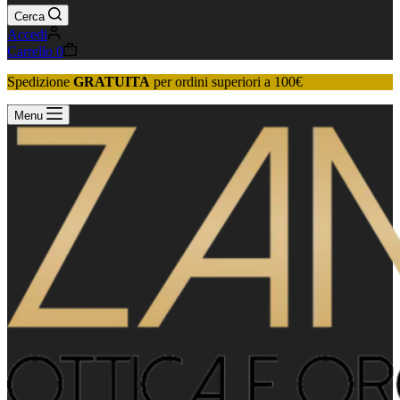
Cerca
Accedi
Carrello
0
Spedizione
GRATUITA
per ordini superiori a 100€
Menu