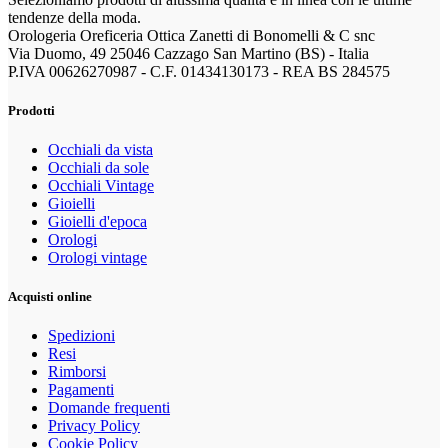
tendenze della moda.
Orologeria Oreficeria Ottica Zanetti di Bonomelli & C snc
Via Duomo, 49 25046 Cazzago San Martino (BS) - Italia
P.IVA 00626270987 - C.F. 01434130173 - REA BS 284575
Prodotti
Occhiali da vista
Occhiali da sole
Occhiali Vintage
Gioielli
Gioielli d'epoca
Orologi
Orologi vintage
Acquisti online
Spedizioni
Resi
Rimborsi
Pagamenti
Domande frequenti
Privacy Policy
Cookie Policy